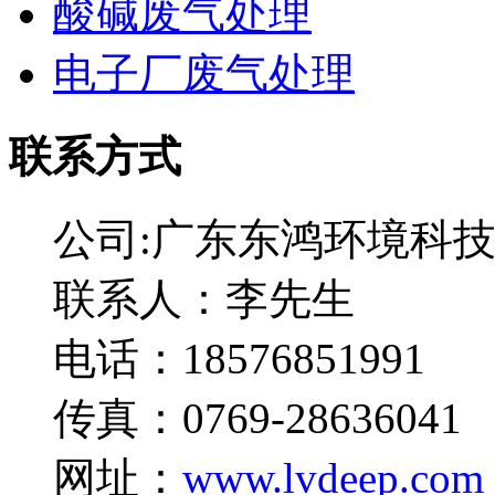
酸碱废气处理
电子厂废气处理
联系方式
公司:广东东鸿环境科
联系人：李先生
电话：18576851991
传真：0769-28636041
网址：
www.lvdeep.com