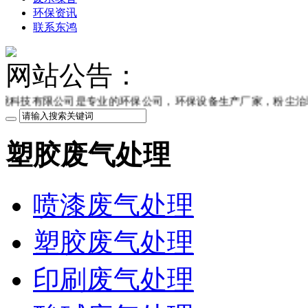
环保资讯
联系东鸿
网站公告：
技有限公司是专业的环保公司，环保设备生产厂家，粉尘治理厂家，
塑胶废气处理
喷漆废气处理
塑胶废气处理
印刷废气处理