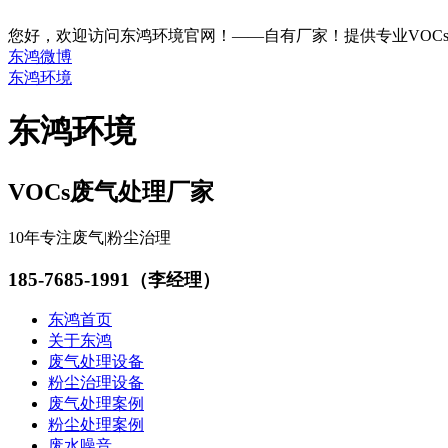
您好，欢迎访问东鸿环境官网！——自有厂家！提供专业VOC
东鸿微博
东鸿环境
东鸿环境
VOCs废气处理厂家
10年专注废气|粉尘治理
185-7685-1991
（李经理）
东鸿首页
关于东鸿
废气处理设备
粉尘治理设备
废气处理案例
粉尘处理案例
废水噪音