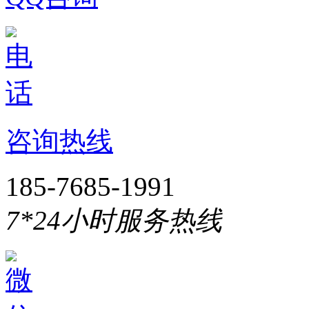
咨询热线
185-7685-1991
7*24小时服务热线