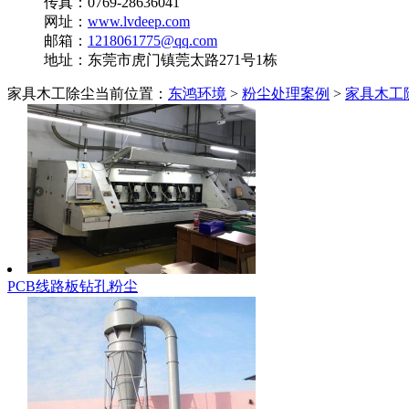
传真：0769-28636041
网址：
www.lvdeep.com
邮箱：
1218061775@qq.com
地址：东莞市虎门镇莞太路271号1栋
家具木工除尘
当前位置：
东鸿环境
>
粉尘处理案例
>
家具木工
PCB线路板钻孔粉尘